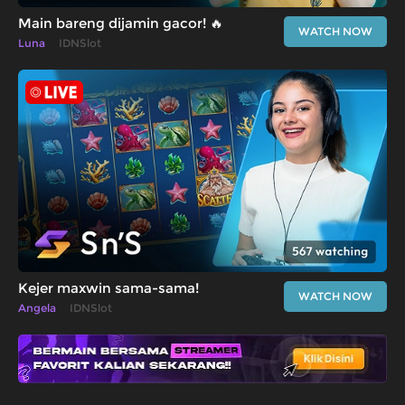
Main bareng dijamin gacor! 🔥
WATCH NOW
Referral
Luna
IDNSlot
Promosi
Hubungi Kami
Live Chat
Pengaduan Customer
Pilih Bahasa:
Kejer maxwin sama-sama!
WATCH NOW
Angela
IDNSlot
MASUK
DAFTAR
&copy; PIALASPORT - Solusi Terbaik Mencari
Hiburan Online 2026. Hak Cipta Dilindungi.