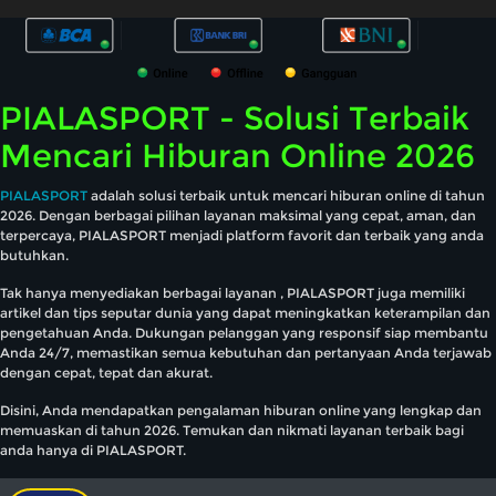
PIALASPORT - Solusi Terbaik
Mencari Hiburan Online 2026
PIALASPORT
adalah solusi terbaik untuk mencari hiburan online di tahun
2026. Dengan berbagai pilihan layanan maksimal yang cepat, aman, dan
terpercaya, PIALASPORT menjadi platform favorit dan terbaik yang anda
butuhkan.
Tak hanya menyediakan berbagai layanan , PIALASPORT juga memiliki
artikel dan tips seputar dunia yang dapat meningkatkan keterampilan dan
pengetahuan Anda. Dukungan pelanggan yang responsif siap membantu
Anda 24/7, memastikan semua kebutuhan dan pertanyaan Anda terjawab
dengan cepat, tepat dan akurat.
Disini, Anda mendapatkan pengalaman hiburan online yang lengkap dan
memuaskan di tahun 2026. Temukan dan nikmati layanan terbaik bagi
anda hanya di PIALASPORT.